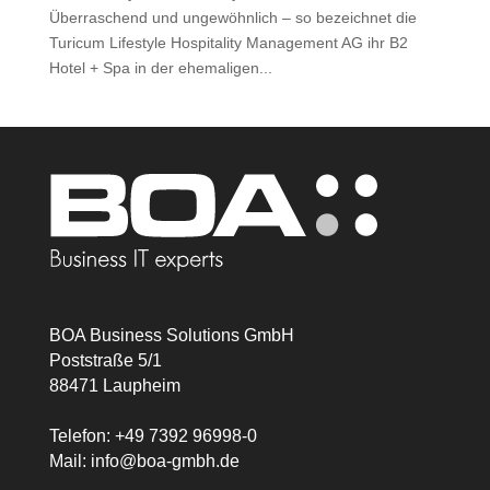
Überraschend und ungewöhnlich – so bezeichnet die
Turicum Lifestyle Hospitality Management AG ihr B2
Hotel + Spa in der ehemaligen...
BOA Business Solutions GmbH
Poststraße 5/1
88471 Laupheim
Telefon:
+49 7392 96998-0
Mail:
info@boa-gmbh.de