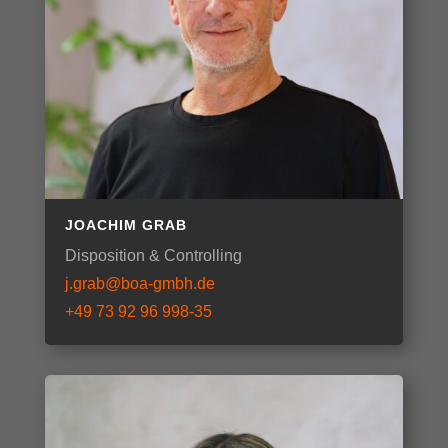
JOACHIM GRAB
Disposition & Controlling
j.grab@boa-gmbh.de
+49 73 92 96 998-35