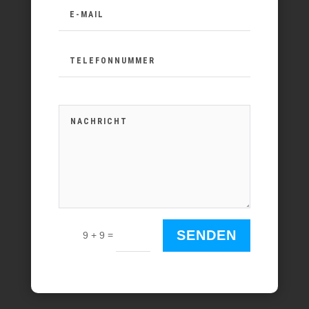
SENDEN
=
9 + 9